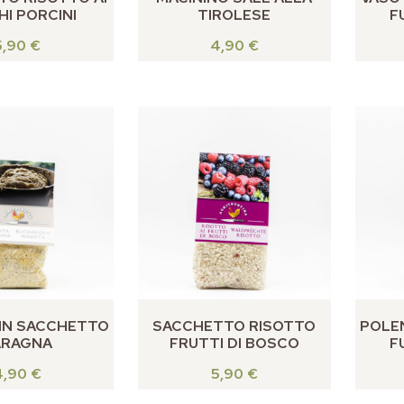
I PORCINI
TIROLESE
F
5,90
€
4,90
€
IN SACCHETTO
SACCHETTO RISOTTO
POLE
ARAGNA
FRUTTI DI BOSCO
F
4,90
€
5,90
€