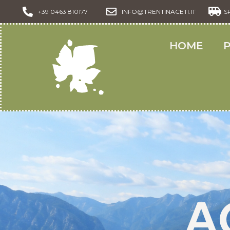
+39 0463 810177
INFO@TRENTINACETI.IT
S
HOME
A