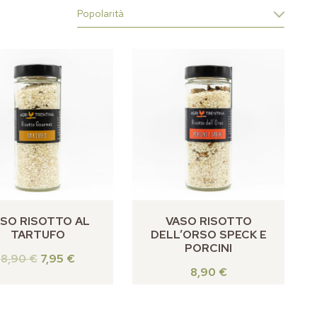
SO RISOTTO AL
VASO RISOTTO
TARTUFO
DELL’ORSO SPECK E
PORCINI
8,90
€
7,95
€
8,90
€