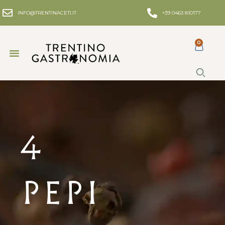
INFO@TRENTINACETI.IT
+39 0463 810177
0
4
Pepi