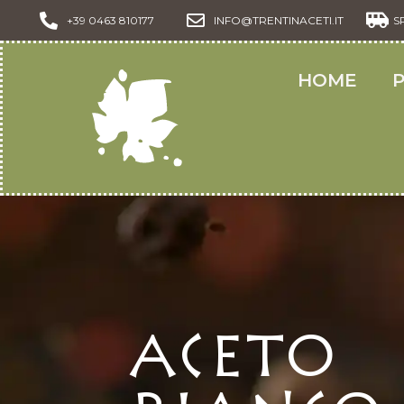
+39 0463 810177
INFO@TRENTINACETI.IT
S
HOME
Aceto