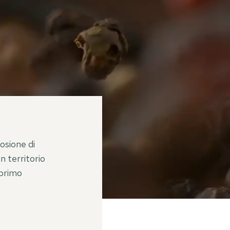
losione di
n territorio
 primo