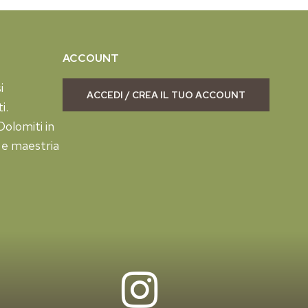
ACCOUNT
i
ACCEDI / CREA IL TUO ACCOUNT
i.
olomiti in
 e maestria