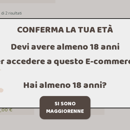
di 2 risultati
CONFERMA LA TUA ETÀ
Devi avere almeno 18 anni
r accedere a questo E-commer
Hai almeno 18 anni?
 GIN 500 ML
TRENTIN GIN 200 ML
SI SONO
,00
€
18,90
€
MAGGIORENNE