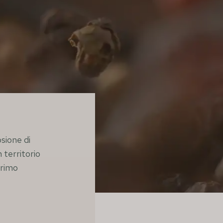
osione di
 territorio
primo