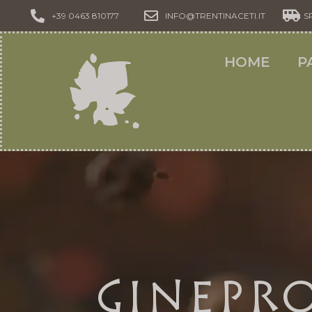
+39 0463 810177
INFO@TRENTINACETI.IT
S
HOME
P
Ginepr