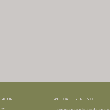
SICURI
WE LOVE TRENTINO
enti
L’esperienza e la tradizione si