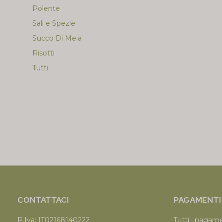
Polente
Sali e Spezie
Succo Di Mela
Risotti
Tutti
CONTATTACI
PAGAMENTI 
P.Iva: IT02168140222
Tutti i pagam