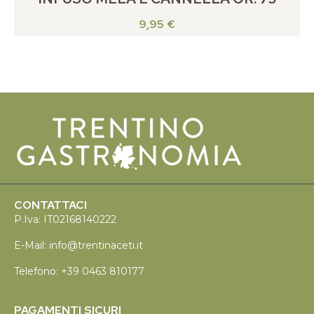
9,95
€
CONTATTACI
P.Iva: IT02168140222
E-Mail:
info@trentinaceti.it
Telefono:
+39 0463 810177
PAGAMENTI SICURI