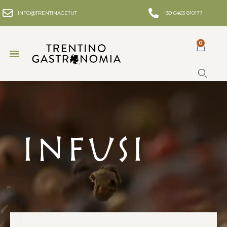
INFO@TRENTINACETI.IT
+39 0463 810177
0
Infusi