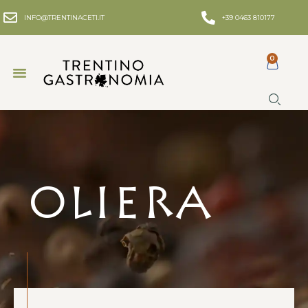
INFO@TRENTINACETI.IT
+39 0463 810177
0
Oliera