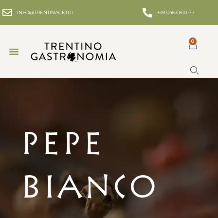
INFO@TRENTINACETI.IT
+39 0463 810177
0
Pepe
Bianco