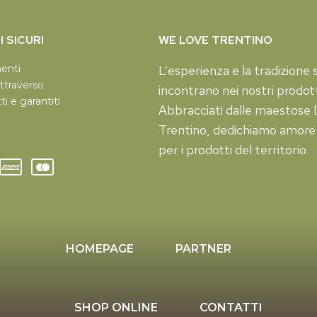
 SICURI
WE LOVE TRENTINO
menti
L’esperienza e la tradizione s
ttraverso
incontrano nei nostri prodott
tti e garantiti
Abbracciati dalle maestose D
Trentino, dedichiamo amore
per i prodotti del territorio.
HOMEPAGE
PARTNER
SHOP ONLINE
CONTATTI