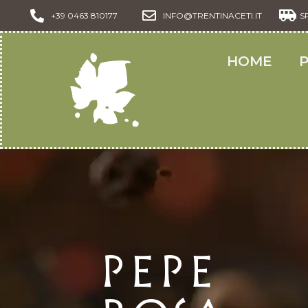
+39 0463 810177
INFO@TRENTINACETI.IT
S
HOME
Pepe