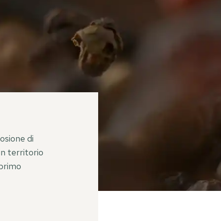
losione di
n territorio
 primo