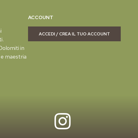
ACCOUNT
i
ACCEDI / CREA IL TUO ACCOUNT
i.
olomiti in
 e maestria