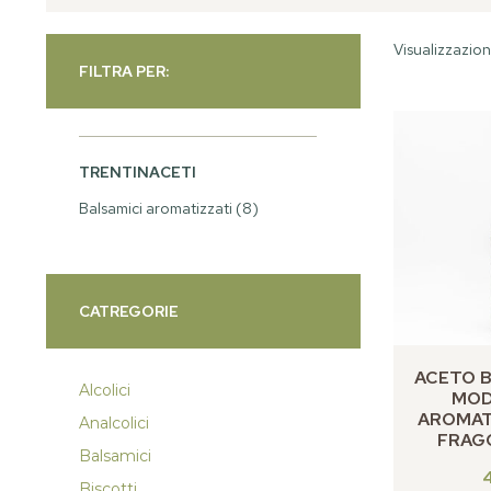
Visualizzazione
FILTRA PER:
TRENTINACETI
Balsamici aromatizzati
(8)
CATREGORIE
ACETO B
Alcolici
MOD
AROMAT
Analcolici
FRAG
Balsamici
Biscotti