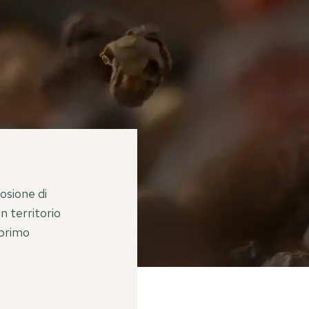
losione di
n territorio
 primo