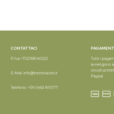
CONTATTACI
PAGAMENTI
P.Iva: IT02168140222
Tutti i paga
avvengono a
circuiti prote
E-Mail:
info@trentinaceti.it
Paypal.
Telefono:
+39 0463 810177