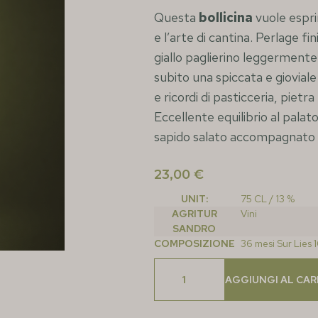
Questa
bollicina
vuole espri
e l’arte di cantina. Perlage 
giallo paglierino leggermente
subito una spiccata e giovial
e ricordi di pasticceria, pietr
Eccellente equilibrio al pala
sapido salato accompagnato d
23,00
€
UNIT:
75 CL / 13 %
AGRITUR
Vini
SANDRO
COMPOSIZIONE
36 mesi Sur Lie
AGGIUNGI AL CA