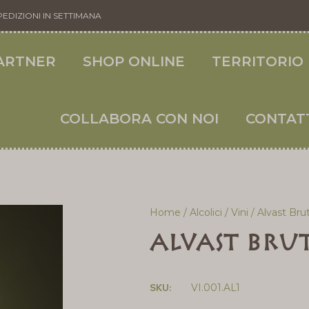
PEDIZIONI IN SETTIMANA
ARTNER
SHOP ONLINE
TERRITORIO
COLLABORA CON NOI
CONTAT
Home
/
Alcolici
/
Vini
/ Alvast Bru
Alvast Bru
SKU:
VI.001.AL1