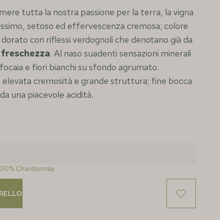
mere tutta la nostra passione per la terra, la vigna
finissimo, setoso ed effervescenza cremosa; colore
 dorato con riflessi verdognoli che denotano già da
e
freschezza
. Al naso suadenti sensazioni minerali
a focaia e fiori bianchi su sfondo agrumato.
to elevata cremosità e grande struttura; fine bocca
a una piacevole acidità.
s 100% Chardonnay
RRELLO