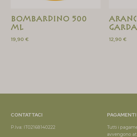
Bombardino 500
Aranc
ML
Garda
19,90
€
12,90
€
CONTATTACI
PAGAMENTI 
P.Iva: IT02168140222
Tutti i pagam
avvengono at