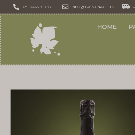
+39 0463 810177
INFO@TRENTINACETI.IT
S
HOME
P