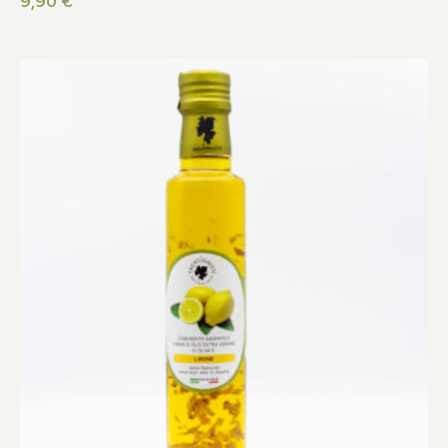
9,90
€