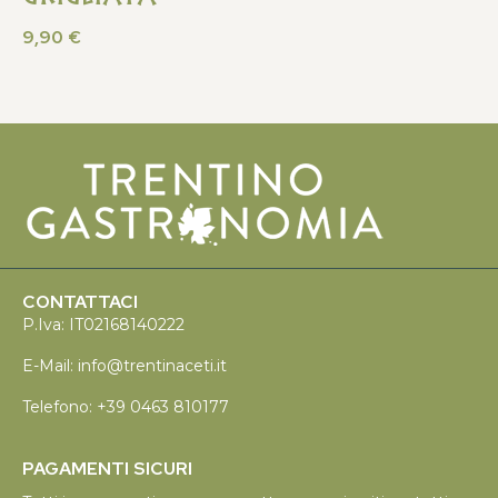
9,90
€
CONTATTACI
P.Iva: IT02168140222
E-Mail:
info@trentinaceti.it
Telefono:
+39 0463 810177
PAGAMENTI SICURI