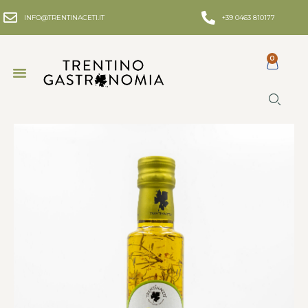
INFO@TRENTINACETI.IT
+39 0463 810177
0