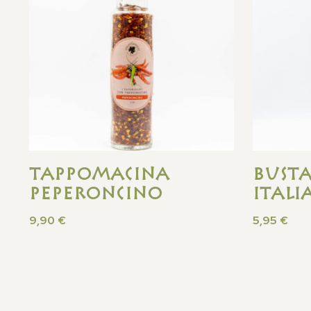
Tappomacina
Busta
Peperoncino
Itali
9,90
€
5,95
€