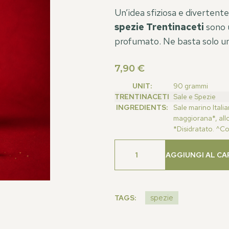
Un’idea sfiziosa e divertente
spezie Trentinaceti
sono 
profumato. Ne basta solo un 
7,90
€
UNIT:
90 grammi
TRENTINACETI
Sale e Spezie
INGREDIENTS:
Sale marino Itali
maggiorana*, allo
*Disidratato. ^Con
AGGIUNGI AL CA
TAGS:
spezie