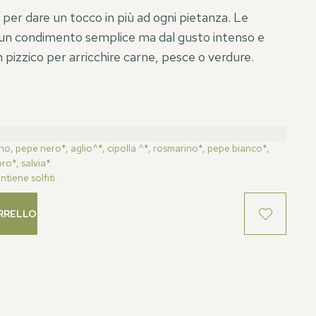
 per dare un tocco in più ad ogni pietanza. Le
un condimento semplice ma dal gusto intenso e
pizzico per arricchire carne, pesce o verdure.
ano, pepe nero*, aglio^*, cipolla ^*, rosmarino*, pepe bianco*,
ro*, salvia*.
tiene solfiti.
RRELLO