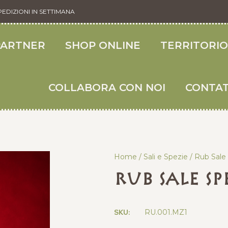
PEDIZIONI IN SETTIMANA
PARTNER
SHOP ONLINE
TERRITORI
COLLABORA CON NOI
CONTAT
Home
/
Sali e Spezie
/ Rub Sale
Rub Sale S
SKU:
RU.001.MZ1