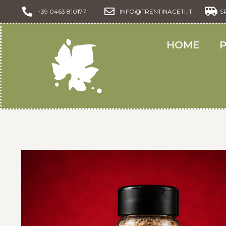
+39 0463 810177
INFO@TRENTINACETI.IT
S
HOME