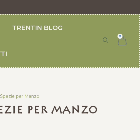
O
TRENTIN BLOG
0
TI
 Spezie per Manzo
pezie per Manzo