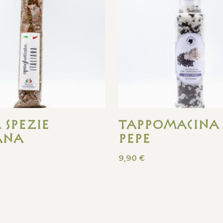
 Spezie
Tappomacina 
ana
pepe
9,90
€