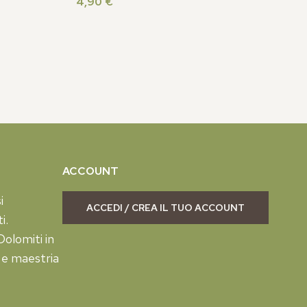
4,90
€
ACCOUNT
i
ACCEDI / CREA IL TUO ACCOUNT
i.
olomiti in
 e maestria