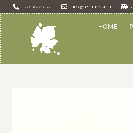
+39 0463 810177
INFO@TRENTINACETI.IT
S
HOME