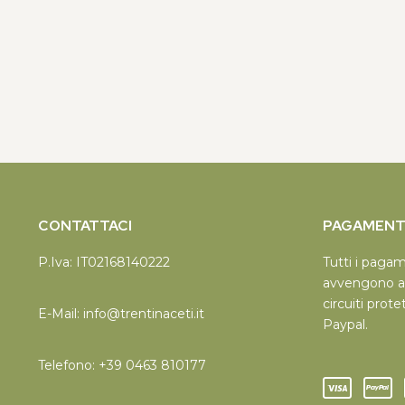
CONTATTACI
PAGAMENTI
P.Iva: IT02168140222
Tutti i paga
avvengono a
circuiti prote
E-Mail:
info@trentinaceti.it
Paypal.
Telefono:
+39 0463 810177