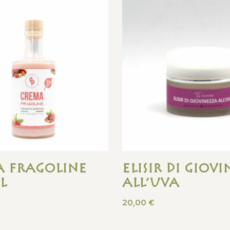
a Fragoline
Elisir di Giov
L
all’Uva
20,00
€