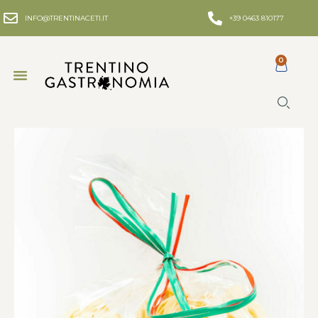
INFO@TRENTINACETI.IT
+39 0463 810177
0