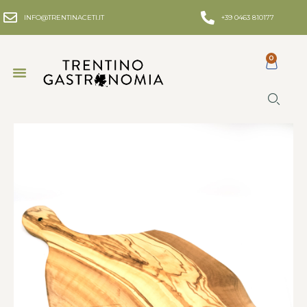
INFO@TRENTINACETI.IT
+39 0463 810177
0