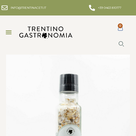
INFO@TRENTINACETI.IT
+39 0463 810177
0