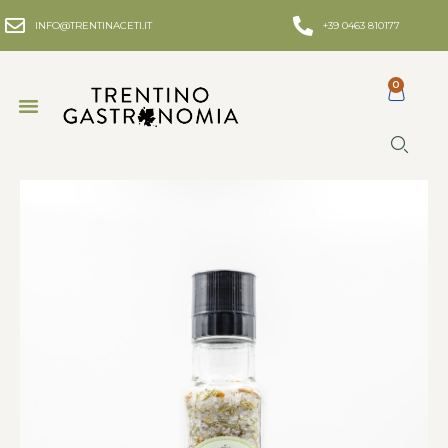
INFO@TRENTINACETI.IT
+39 0463 810177
0