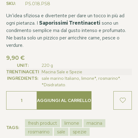
SKU:
PS.018.PS8
Un’idea sfiziosa e divertente per dare un tocco in più ad
ogni pietanza. I
Saporissimi Trentinaceti
sono un
condimento semplice ma dal gusto intenso e profumato.
Ne basta solo un pizzico per arricchire carne, pesce o
verdure.
9,90
€
UNIT:
220 g
TRENTINACETI
Macina Sale e Spezie
INGREDIENTS:
sale marino Italiano, limone*, rosmarino*.
*Disidratato.
AGGIUNGI AL CARRELLO
fresh product
limone
macina
TAGS:
rosmarino
sale
spezie