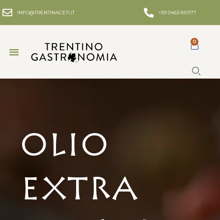
INFO@TRENTINACETI.IT
+39 0463 810177
0
Olio
Extra