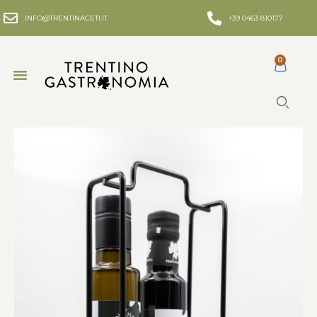
INFO@TRENTINACETI.IT
+39 0463 810177
0