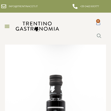
INFO@TRENTINACETI.IT
+39 0463 810177
0