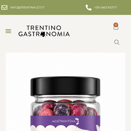
INFO@TRENTINACETI.IT
+39 0463 810177
0